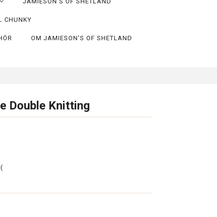
JAMIESON'S OF SHETLAND
L CHUNKY
EHÖR
OM JAMIESON'S OF SHETLAND
e Double Knitting
(