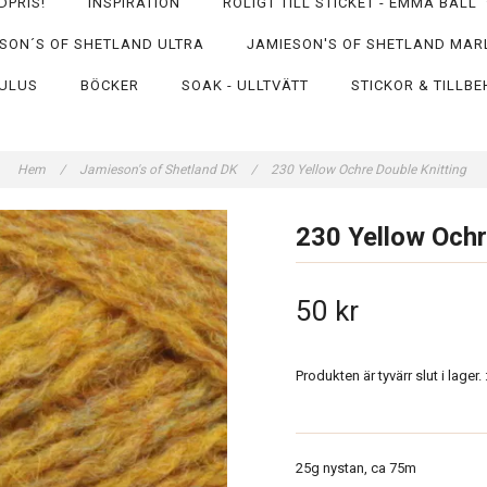
DPRIS!
INSPIRATION
ROLIGT TILL STICKET - EMMA BALL
SON´S OF SHETLAND ULTRA
JAMIESON'S OF SHETLAND MAR
ULUS
BÖCKER
SOAK - ULLTVÄTT
STICKOR & TILLB
Hem
/
Jamieson's of Shetland DK
/
230 Yellow Ochre Double Knitting
230 Yellow Ochr
50 kr
Produkten är tyvärr slut i lager. :
25g nystan, ca 75m