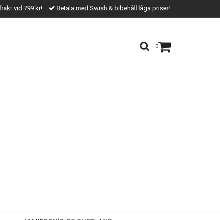
frakt vid 799 kr!
Betala med Swish & bibehåll låga priser!
0