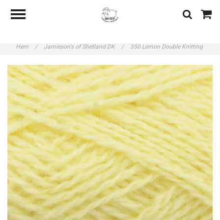
Hem
/
Jamieson's of Shetland DK
/
350 Lemon Double Knitting