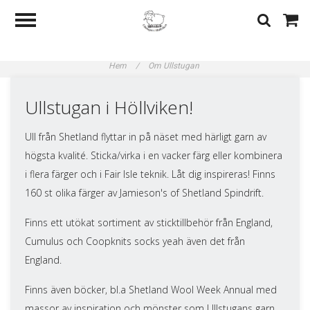
Hem
/
Om Ullstugan
Ullstugan i Höllviken!
Ull från Shetland flyttar in på näset med härligt garn av
högsta kvalité. Sticka/virka i en vacker färg eller kombinera
i flera färger och i Fair Isle teknik. Låt dig inspireras! Finns
160 st olika färger av Jamieson's of Shetland Spindrift.
Finns ett utökat sortiment av sticktillbehör från England,
Cumulus och Coopknits socks yeah även det från
England.
Finns även böcker, bl.a Shetland Wool Week Annual med
massor av inspiration och mönster som Ullstugans garn