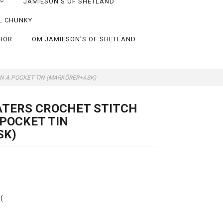
JAMIESON'S OF SHETLAND
L CHUNKY
EHÖR
OM JAMIESON'S OF SHETLAND
IN A POCKET TIN (MARKÖRER+ASK)
ATERS CROCHET STITCH
 POCKET TIN
SK)
(