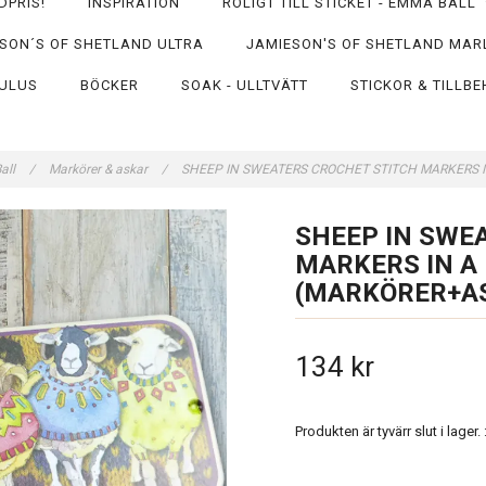
DPRIS!
INSPIRATION
ROLIGT TILL STICKET - EMMA BALL
SON´S OF SHETLAND ULTRA
JAMIESON'S OF SHETLAND MAR
ULUS
BÖCKER
SOAK - ULLTVÄTT
STICKOR & TILLB
Ball
/
Markörer & askar
/
SHEEP IN SWEATERS CROCHET STITCH MARKERS 
SHEEP IN SWE
MARKERS IN A
(MARKÖRER+A
134 kr
Produkten är tyvärr slut i lager. :