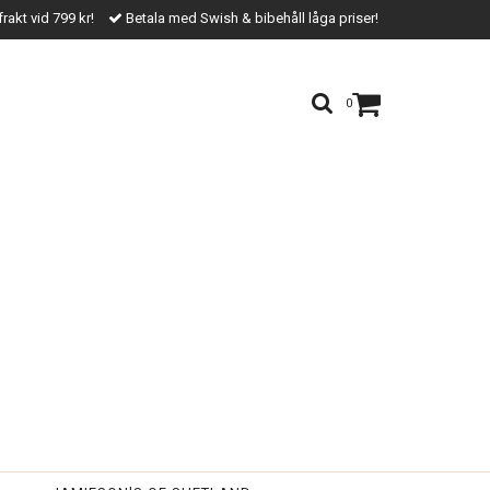
frakt vid 799 kr!
Betala med Swish & bibehåll låga priser!
0