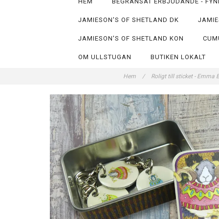
HEM
BEGRÄNSAT ERBJUDANDE - FYN
JAMIESON'S OF SHETLAND DK
JAMIE
JAMIESON'S OF SHETLAND KON
CUM
OM ULLSTUGAN
BUTIKEN LOKALT
Hem
/
Roligt till sticket - Emma 