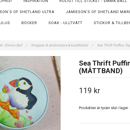
DPRIS!
INSPIRATION
ROLIGT TILL STICKET - EMMA BALL
SON´S OF SHETLAND ULTRA
JAMIESON'S OF SHETLAND MAR
ULUS
BÖCKER
SOAK - ULLTVÄTT
STICKOR & TILLB
cket - Emma Ball
/
Knappar & stickmätare & kuddfodral
/
Sea Thrift Puffins 
Sea Thrift Puff
(MÅTTBAND)
119 kr
Produkten är tyvärr slut i lager. :