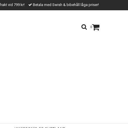
frakt vid 799 kr!
Betala med Swish & bibehåll låga priser!
0