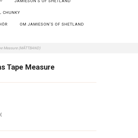
JAMIESON'S OF SHETLAND
L CHUNKY
EHÖR
OM JAMIESON'S OF SHETLAND
Tape Measure (MÅTTBAND)
ins Tape Measure
(