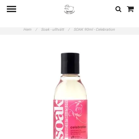
Hem
/
Soak - ulltvätt
/
SOAK 90ml - Celebration