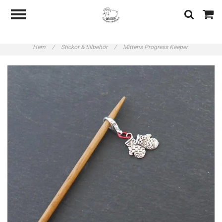
Hem
/
Stickor & tillbehör
/
Mittens Progress Keeper