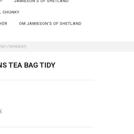
JAMIESON'S OF SHETLAND
L CHUNKY
EHÖR
OM JAMIESON'S OF SHETLAND
IDY (TEPÅSFAT)
S TEA BAG TIDY
(