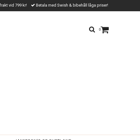
frakt vid 799 kr!
Betala med Swish & bibehåll låga priser!
0