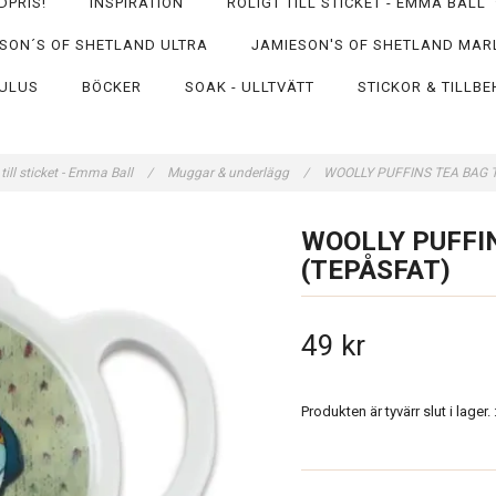
DPRIS!
INSPIRATION
ROLIGT TILL STICKET - EMMA BALL
SON´S OF SHETLAND ULTRA
JAMIESON'S OF SHETLAND MAR
ULUS
BÖCKER
SOAK - ULLTVÄTT
STICKOR & TILLB
 till sticket - Emma Ball
/
Muggar & underlägg
/
WOOLLY PUFFINS TEA BAG T
WOOLLY PUFFIN
(TEPÅSFAT)
49 kr
Produkten är tyvärr slut i lager. :