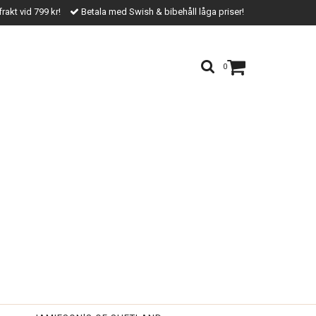
frakt vid 799 kr!
Betala med Swish & bibehåll låga priser!
0