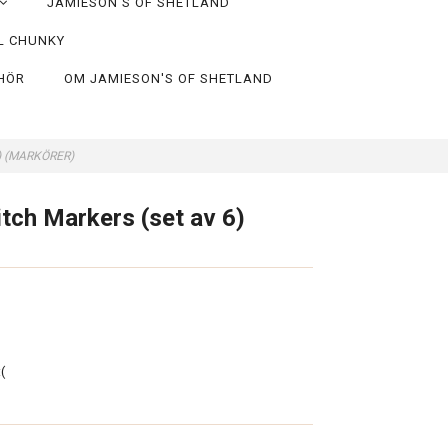
JAMIESON'S OF SHETLAND
L CHUNKY
EHÖR
OM JAMIESON'S OF SHETLAND
 6) (MARKÖRER)
tch Markers (set av 6)
(