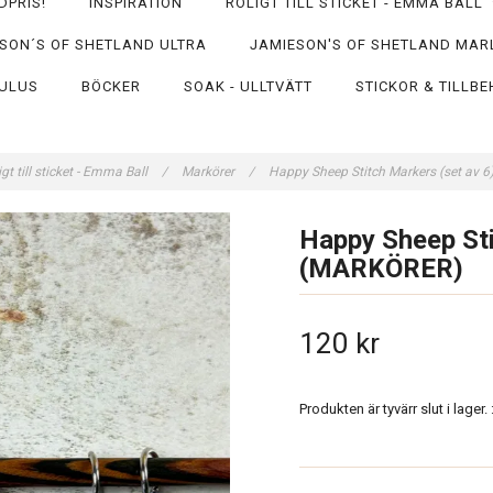
DPRIS!
INSPIRATION
ROLIGT TILL STICKET - EMMA BALL
SON´S OF SHETLAND ULTRA
JAMIESON'S OF SHETLAND MAR
ULUS
BÖCKER
SOAK - ULLTVÄTT
STICKOR & TILLB
igt till sticket - Emma Ball
/
Markörer
/
Happy Sheep Stitch Markers (set av
Happy Sheep Sti
(MARKÖRER)
120 kr
Produkten är tyvärr slut i lager. :