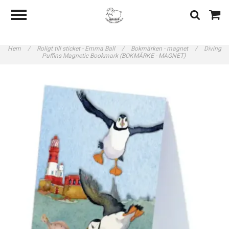
Hem
/
Roligt till sticket - Emma Ball
/
Bokmärken - magnet
/
Diving
Puffins Magnetic Bookmark (BOKMÄRKE - MAGNET)