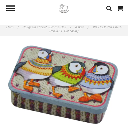
Hem
/
Roligt till sticket - Emma Ball
/
Askar
/
WOOLLY PUFFINS -
POCKET TIN (ASK)