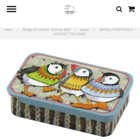
Hem
/
Roligt till sticket - Emma Ball
/
Askar
/
WOOLLY PUFFINS II –
POCKET TIN (ASK)