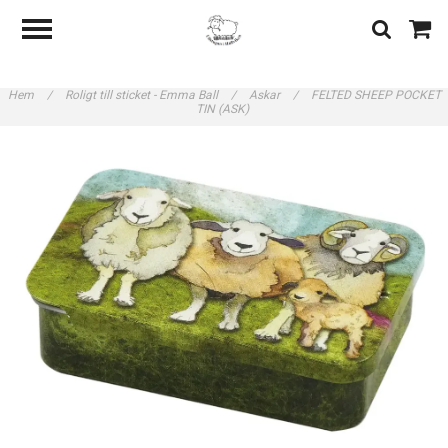
Hem
/
Roligt till sticket - Emma Ball
/
Askar
/
FELTED SHEEP POCKET
TIN (ASK)