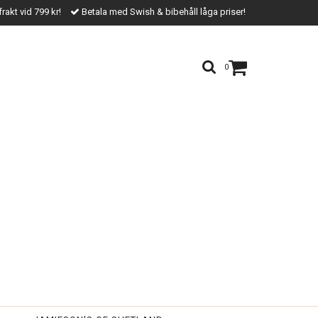
frakt vid 799 kr!
Betala med Swish & bibehåll låga priser!
0