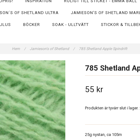
DPRIS!
INSPIRATION
ROLIGT TILL STICKET - EMMA BALL
SON´S OF SHETLAND ULTRA
JAMIESON'S OF SHETLAND MAR
ULUS
BÖCKER
SOAK - ULLTVÄTT
STICKOR & TILLB
Hem
/
Jamieson's of Shetland
/
785 Shetland Apple Spindrift
785 Shetland Ap
55 kr
Produkten är tyvärr slut i lager. :
25g nystan, ca 105m