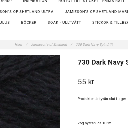
DPRIS!
INSPIRATION
ROLIGT TILL STICKET - EMMA BALL
SON´S OF SHETLAND ULTRA
JAMIESON'S OF SHETLAND MAR
ULUS
BÖCKER
SOAK - ULLTVÄTT
STICKOR & TILLB
Hem
/
Jamieson's of Shetland
/
730 Dark Navy Spindrift
730 Dark Navy S
55 kr
Produkten är tyvärr slut i lager. :
25g nystan, ca 105m