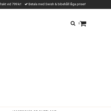
frakt vid 799 kr!
Betala med Swish & bibehåll låga priser!
0