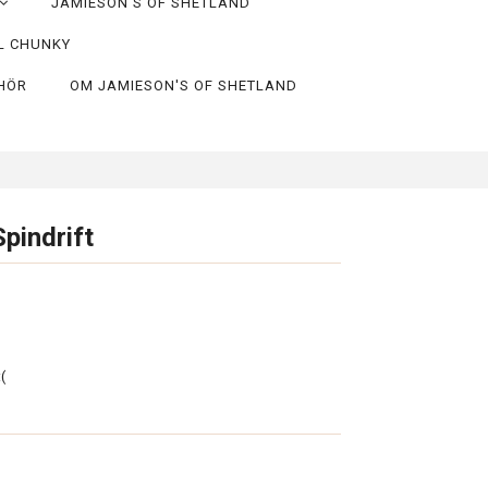
JAMIESON'S OF SHETLAND
L CHUNKY
EHÖR
OM JAMIESON'S OF SHETLAND
pindrift
(