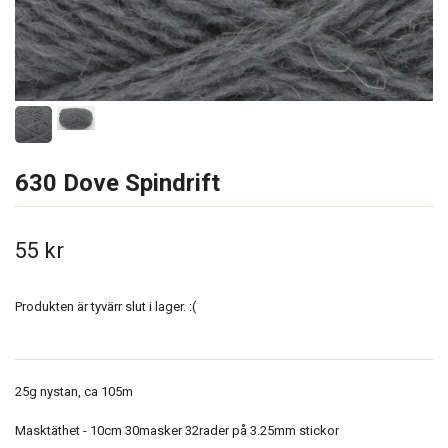
630 Dove Spindrift
55 kr
Produkten är tyvärr slut i lager. :(
25g nystan, ca 105m
Masktäthet - 10cm 30masker 32rader på 3.25mm stickor