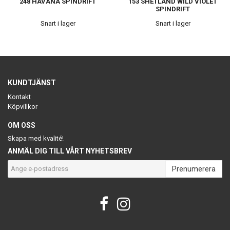
248 HAVANA SPINDRIFT
153 SHETLAND WILD VIOLET
SPINDRIFT
Snart i lager
Snart i lager
KUNDTJÄNST
Kontakt
Köpvillkor
OM OSS
Skapa med kvalité!
ANMÄL DIG TILL VÅRT NYHETSBREV
Prenumerera