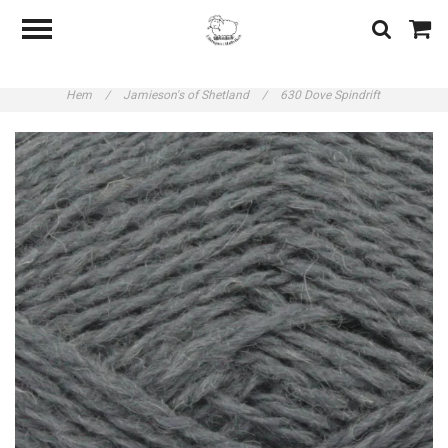
Hem
/
Jamieson's of Shetland
/
630 Dove Spindrift