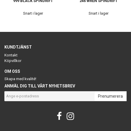
999 BLACK SPINDRIFT
246 WREN SPINDRIFT
Snart i lager
Snart i lager
KUNDTJÄNST
Kontakt
Köpvillkor
OM OSS
Skapa med kvalité!
ANMÄL DIG TILL VÅRT NYHETSBREV
Prenumerera