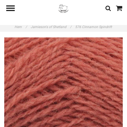
Hem
/
Jamieson's of Shetland
/
576 Cinnamon Spindrift