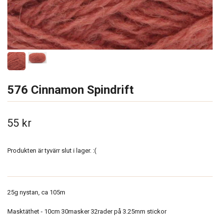
576 Cinnamon Spindrift
55 kr
Produkten är tyvärr slut i lager. :(
25g nystan, ca 105m
Masktäthet - 10cm 30masker 32rader på 3.25mm stickor