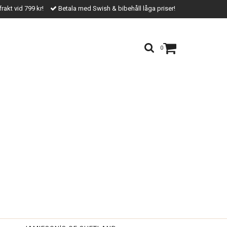
frakt vid 799 kr!
Betala med Swish & bibehåll låga priser!
0