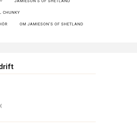
JAMIESON'S OF SHETLAND
L CHUNKY
EHÖR
OM JAMIESON'S OF SHETLAND
rift
(