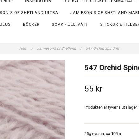
DPRIS!
INSPIRATION
ROLIGT TILL STICKET - EMMA BALL
SON´S OF SHETLAND ULTRA
JAMIESON'S OF SHETLAND MAR
ULUS
BÖCKER
SOAK - ULLTVÄTT
STICKOR & TILLB
Hem
/
Jamieson's of Shetland
/
547 Orchid Spindrift
547 Orchid Spind
55 kr
Produkten är tyvärr slut i lager. :
25g nystan, ca 105m