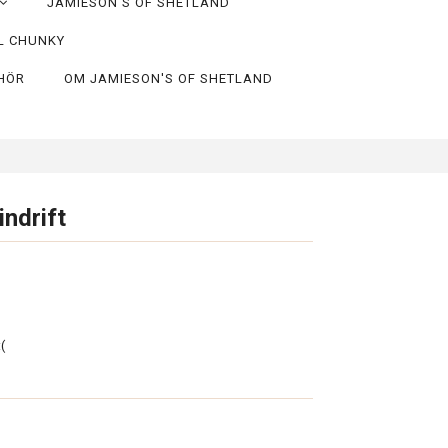
JAMIESON'S OF SHETLAND
L CHUNKY
EHÖR
OM JAMIESON'S OF SHETLAND
ndrift
(