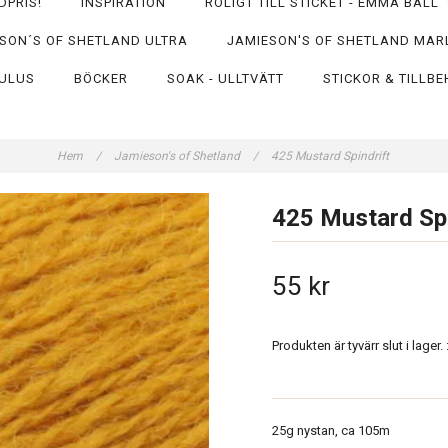
DPRIS!
INSPIRATION
ROLIGT TILL STICKET - EMMA BALL
SON´S OF SHETLAND ULTRA
JAMIESON'S OF SHETLAND MAR
ULUS
BÖCKER
SOAK - ULLTVÄTT
STICKOR & TILLB
Hem
/
Jamieson's of Shetland
/
425 Mustard Spindrift
425 Mustard Spi
55 kr
Produkten är tyvärr slut i lager. :
25g nystan, ca 105m