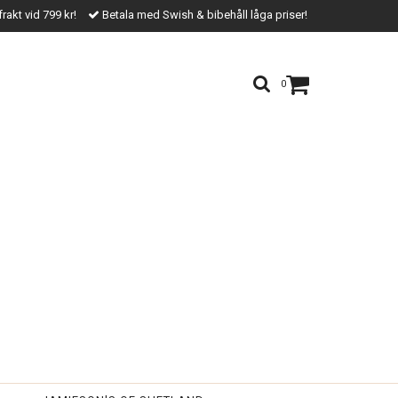
frakt vid 799 kr!
Betala med Swish & bibehåll låga priser!
0