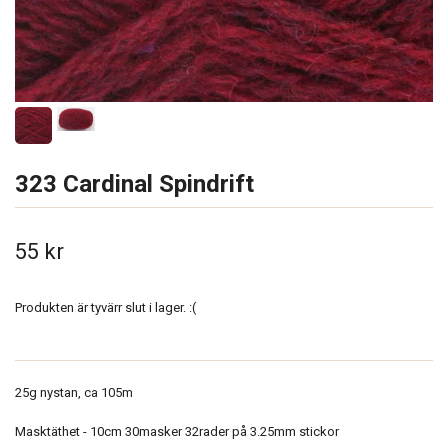
323 Cardinal Spindrift
55 kr
Produkten är tyvärr slut i lager. :(
25g nystan, ca 105m
Masktäthet - 10cm 30masker 32rader på 3.25mm stickor