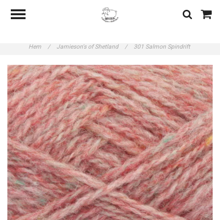
Hem
/
Jamieson's of Shetland
/
301 Salmon Spindrift