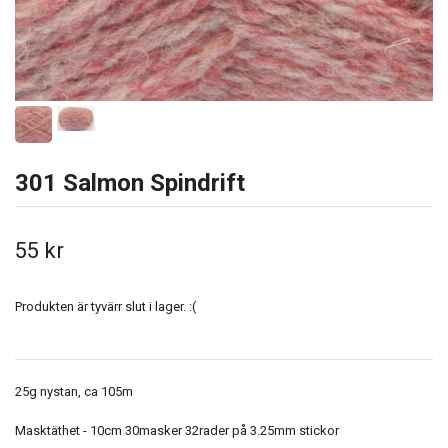
301 Salmon Spindrift
55 kr
Produkten är tyvärr slut i lager. :(
25g nystan, ca 105m
Masktäthet - 10cm 30masker 32rader på 3.25mm stickor