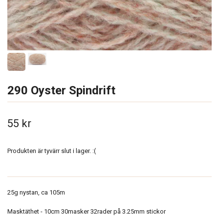
290 Oyster Spindrift
55 kr
Produkten är tyvärr slut i lager. :(
25g nystan, ca 105m
Masktäthet - 10cm 30masker 32rader på 3.25mm stickor