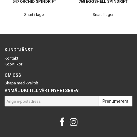
547 ORCHID SPINDRIFT
768 EGGSHELL SPINDRIFT
Snart i lager
Snart i lager
KUNDTJÄNST
Kontakt
Köpvillkor
OM OSS
Skapa med kvalité!
ANMÄL DIG TILL VÅRT NYHETSBREV
Prenumerera