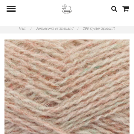
Hem
/
Jamieson's of Shetland
/
290 Oyster Spindrift