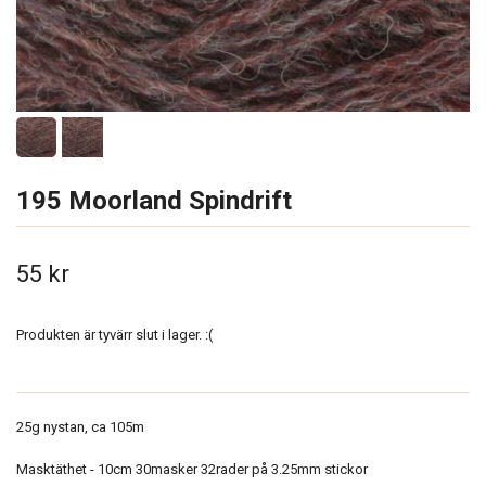
195 Moorland Spindrift
55 kr
Produkten är tyvärr slut i lager. :(
25g nystan, ca 105m
Masktäthet - 10cm 30masker 32rader på 3.25mm stickor