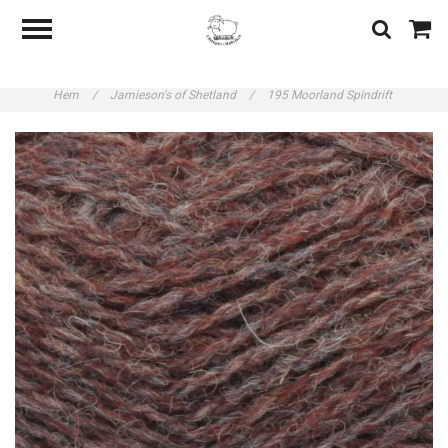
Hem
/
Jamieson's of Shetland
/
195 Moorland Spindrift