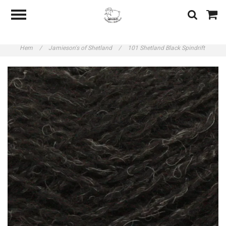
Hem
/
Jamieson's of Shetland
/
101 Shetland Black Spindrift